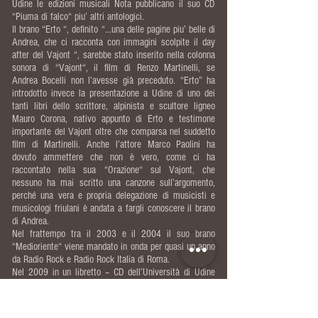
Udine le edizioni musicali Nota pubblicano il suo CD
“Piuma di falco“ piu’ altri antologici.
Il brano “Erto “, definito “...una delle pagine piu’ belle di
Andrea, che ci racconta con immagini scolpite il day
after del Vajont “, sarebbe stato inserito nella colonna
sonora di “Vajont“, il film di Renzo Martinelli, se
Andrea Bocelli non l’avesse già preceduto. “Erto” ha
introdotto invece la presentazione a Udine di uno dei
tanti libri dello scrittore, alpinista e scultore ligneo
Mauro Corona, nativo appunto di Erto e testimone
importante del Vajont oltre che comparsa nel suddetto
film di Martinelli. Anche l’attore Marco Paolini ha
dovuto ammettere che non è vero, come ci ha
raccontato nella sua “Orazione“ sul Vajont, che
nessuno ha mai scritto una canzone sull’argomento,
perché una vera e propria delegazione di musicisti e
musicologi friulani è andata a fargli conoscere il brano
di Andrea.
Nel frattempo tra il 2003 e il 2004 il suo brano
“Medioriente“ viene mandato in onda per quasi un anno
da Radio Rock e Radio Rock Italia di Roma.
Nel 2009 in un libretto – CD dell’Università di Udine
viene citato come uno dei fondatori della nuova
canzone popolare friulana. E la sua vecchia ma
leggendaria “Prejera“ verrà poi (aprile 2011 ), in altra