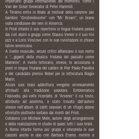
importanti gruppi internazionali del momento, come i
Van der Graaf Generator di Peter Hammill.
A Teramo entra in finale al festival della canzone per
bambini “Girotondissimo” con “Mr. Brown”, un brano
sulla condizione dei neri in America.
In Friuli intanto il suo repertorio in lingua friulana passa
dai cori alpini a gruppi come Glauco Venier e il suo trio
jazz e a Loris Vescovo con le sue rivisitazioni in chiave
latino americana.
A livello musicale, alcuni critici affiancano il suo nome
a “...giganti della musica friulana del passato come
Mainerio”. A livello letterario, invece, lo accostano a
poeti in lingua friulana del calibro di Pier Paolo Pasolini
e del candidato premio Nobel per la letteratura Biagio
Marin.
Alcuni suoi brani addirittura vengono erroneamente
attribuiti alla tradizione popolare. Emblematico
l’episodio, più volte ricordato, di “Arvenis“ il cui testo,
attribuito ad anonimo, è stato trovato dall’autore
stesso nell’album di canti popolari di un rifugio alpino
oltretutto piuttosto lontano dai monti del Friuli.
Collabora con Michele Mele, autore degli arrangiamenti
e della realizzazione in studio di quasi tutti i suoi brani.
A Roma intanto forma piu’ gruppi e interpreta le sue
canzoni anche in duo con Barbara Eramo, mentre a